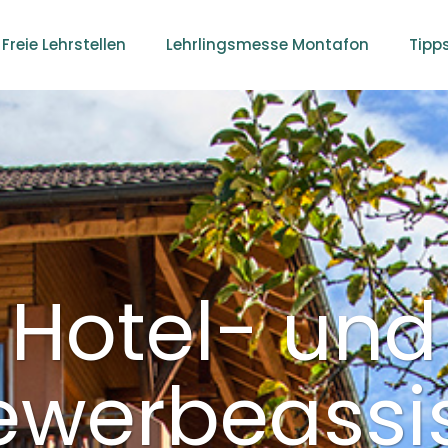
Freie Lehrstellen
Lehrlingsmesse Montafon
Tipp
Hotel- und
werbeassis