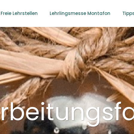
Freie Lehrstellen
Lehrlingsmesse Montafon
Tipp
arbeitungs