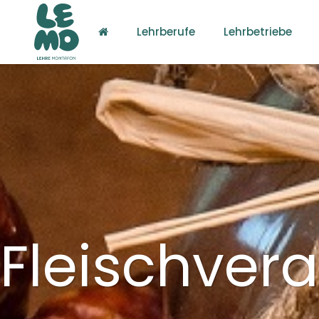
Lehrberufe
Lehrbetriebe
Fleischver