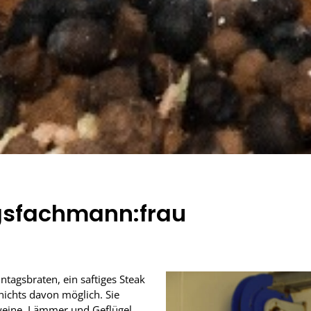
gsfachmann:frau
ntagsbraten, ein saftiges Steak
nichts davon möglich. Sie
chweine, Lämmer und Geflügel