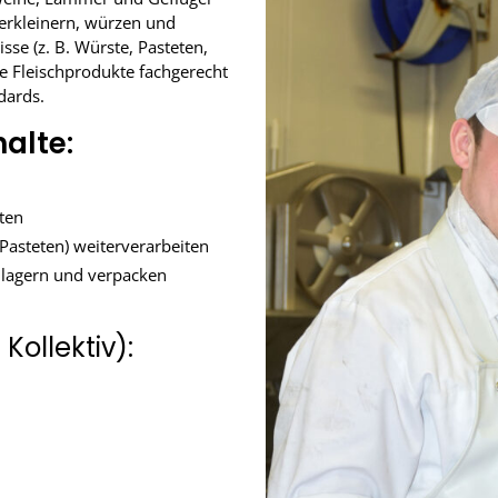
 zerkleinern, würzen und
sse (z. B. Würste, Pasteten,
e Fleischprodukte fachgerecht
dards.
alte:
hten
 Pasteten) weiterverarbeiten
, lagern und verpacken
Kollektiv):